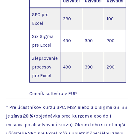
užívateľ
užívateľ
užívateľ
SPC pre
330
190
Excel
Six Sigma
490
390
290
pre Excel
Zlepšovanie
procesov
490
390
290
pre Excel
Cenník softvéru v EUR
* Pre účastníkov kurzu SPC, MSA alebo Six Sigma GB, BB
je
zľava 20 %
(objednávka pred kurzom alebo do 1
mesiaca po absolvovaní kurzu). Okrem toho si doterajší
užívatelia SPC pre Excel môžu uplatniť špeciálnu zľavu