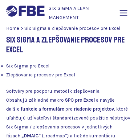
Skip
SIX SIGMA A LEAN
to
MANGEMENT
MAI
content
Home
Six Sigma a Zlepšovanie procesov pre Excel
ME
Six Sigma a Zlepšovanie procesov pre
Excel
Six Sigma pre Excel
Zlepšovanie procesov pre Excel
Softvéry pre podporu metodík zlepšovania.
Obsahujú základné makro
SPC pre Excel
a navyše
ďalšie
funkcie
a
formuláre
pre
riadenie projektov
, ktoré
uľahčujú užívateľovi štandardizované použitie nástrojov
Six Sigma / zlepšovania procesov v jednotlivých
fázach
„DMAIC“
(„roadmap“) a tiež dokumentáciu